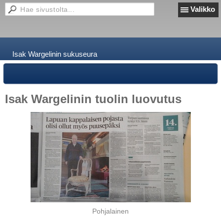
Valikko
Isak Wargelinin sukuseura
Isak Wargelinin tuolin luovutus
Pohjalainen